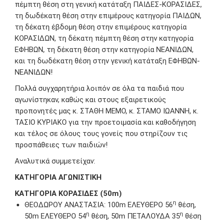
πέμπτη θέση στη γενική κατάταξη ΠΑΙΔΕΣ-ΚΟΡΑΣΙΔΕΣ,
τη δωδέκατη θέση στην επιμέρους κατηγορία ΠΑΙΔΩΝ,
τη δέκατη έβδομη θέση στην επιμέρους κατηγορία
ΚΟΡΑΣΙΔΩΝ, τη δέκατη πέμπτη θέση στην κατηγορία
ΕΦΗΒΩΝ, τη δέκατη θέση στην κατηγορία ΝΕΑΝΙΔΩΝ,
και τη δωδέκατη θέση στην γενική κατάταξη ΕΦΗΒΩΝ-
ΝΕΑΝΙΔΩΝ!
Πολλά συγχαρητήρια λοιπόν σε όλα τα παιδιά που
αγωνίστηκαν, καθώς και στους εξαιρετικούς
προπονητές μας κ. ΣΤΑΘΗ ΜΕΜΟ, κ. ΣΤΑΜΟ ΙΩΑΝΝΗ, κ.
ΤΑΣΙΟ ΚΥΡΙΑΚΟ για την προετοιμασία και καθοδήγηση
και τέλος σε όλους τους γονείς που στηρίζουν τις
προσπάθειες των παιδιών!
Αναλυτικά συμμετείχαν:
ΚΑΤΗΓΟΡΙΑ ΑΓΩΝΙΣΤΙΚΗ
ΚΑΤΗΓΟΡΙΑ
ΚΟΡΑΣΙΔΕΣ (50m)
η
ΘΕΟΔΩΡΟΥ ΑΝΑΣΤΑΣΙΑ: 100m EΛΕΥΘΕΡΟ 56
θέση,
η
η
50m EΛΕΥΘΕΡΟ 54
θέση, 50m ΠΕΤΑΛΟΥΔΑ 35
θέση