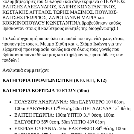
κολυμβητές/τριες του Συλλόγου και συγκεκριμένα ο ΠΟΥΛΙΟΣ-
ΒΑΙΤΣΗΣ ΑΛΕΞΑΝΔΡΟΣ, ΚΑΙΡΗΣ ΚΩΝΣΤΑΝΤΙΝΟΣ,
ΚΩΣΤΑΚΗΣ ΑΓΓΕΛΟΣ, ΤΩΡΗΣ ΜΑΞΙΜΟΣ, ΠΟΥΛΙΟΣ-
ΒΑΙΤΣΗΣ ΓΕΩΡΓΙΟΣ, ΖΑΡΟΓΙΑΝΝΗ ΜΑΡΙΑ και
ΚΟΚΚΙΝΟΠΟΥΛΟΥ ΚΩΝΣΤΑΝΤΙΝΑ βραβεύθηκαν καθώς
βρίσκονταν στους 8 καλύτερους αθλητές της διοργάνωσης!!!
Πολλά συγχαρητήρια σε όλα τα παιδιά που αγωνίστηκαν, στους
προπονητές τους κ. Μεμμο Στάθη και κ. Στάμο Ιωάννη για την
εξαιρετική προετοιμασία καθώς και σε όλους τους γονείς που
βρίσκονται πάντα δίπλα μας και στηρίζουν τις προσπάθειες των
παιδιών!
Αναλυτικά συμμετείχαν:
ΚΑΤΗΓΟΡΙΑ ΠΡΟΑΓΩΝΙΣΤΙΚΗ (Κ10, Κ11, Κ12)
ΚΑΤΗΓΟΡΙΑ ΚΟΡΙΤΣΙΑ 10 ΕΤΩΝ (50m)
η
ΠΟΛΥΖΟΥ ΑΝΔΡΙΑΝΝΑ: 50m ΕΛΕΥΘΕΡΟ 10
θέση,
η
η
100m ΕΛΕΥΘΕΡΟ 17
θέση, 50m ΠΕΤΑΛΟΥΔΑ 12
θέση
η
ΒΑΙΤΣΗ ΓΕΩΡΓΙΑ: 100m YΠTIO 31
θέση, 100m
η
η
ΕΛΕΥΘΕΡΟ 55
θέση, 50m YΠTIO 43
θέση
η
ΕΣΕΡΙΔΗ ΟΥΡΑΝΙΑ: 50m ΕΛΕΥΘΕΡΟ 84
θέση, 100m
η
η