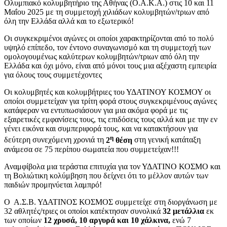
Ολυμπιακό κολυμβητήριο της Αθήνας (Ο.Α.Κ.Α.) στις 10 και 11
Μαΐου 2025 με τη συμμετοχή χιλιάδων κολυμβητών/τριων από
όλη την Ελλάδα αλλά και το εξωτερικό!
Οι συγκεκριμένοι αγώνες οι οποίοι χαρακτηρίζονται από το πολύ
υψηλό επίπεδο, τον έντονο συναγωνισμό και τη συμμετοχή των
ομολογουμένως καλύτερων κολυμβητών/τριων από όλη την
Ελλάδα και όχι μόνο, είναι από μόνοι τους μια αξέχαστη εμπειρία
για όλους τους συμμετέχοντες
Οι κολυμβητές και κολυμβήτριες του ΥΔΑΤΙΝΟΥ ΚΟΣΜΟΥ οι
οποίοι συμμετείχαν για τρίτη φορά στους συγκεκριμένους αγώνες
κατάφεραν να εντυπωσιάσουν για μια ακόμα φορά με τις
εξαιρετικές εμφανίσεις τους, τις επιδόσεις τους αλλά και με την εν
γένει εικόνα και συμπεριφορά τους, και να κατακτήσουν για
η
δεύτερη συνεχόμενη χρονιά τη
2
θέση
στη γενική κατάταξη
ανάμεσα σε 75 περίπου σωματεία που συμμετείχαν!!!
Αναμφίβολα μια τεράστια επιτυχία για τον ΥΔΑΤΙΝΟ ΚΟΣΜΟ και
τη Βολιώτικη κολύμβηση που δείχνει ότι το μέλλον αυτών των
παιδιών προμηνύεται λαμπρό!
Ο Α.Σ.Β. ΥΔΑΤΙΝΟΣ ΚΟΣΜΟΣ συμμετείχε στη διοργάνωση με
32 αθλητές/τριες οι οποίοι κατέκτησαν συνολικά
32 μετάλλια
εκ
των οποίων
12 χρυσά, 10 αργυρά και 10 χάλκινα,
ενώ 7