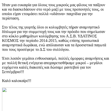
Ήταν μια ευκαιρία για όλους τους μικρούς μας φίλους να παίξουν
και να διασκεδάσουν στο νερό μαζί με τους προπονητές τους, οι
οποίοι είχαν ετοιμάσει πολλά «υδάτινα» παιχνίδια για την
περίσταση.
Στο τέλος της γιορτής όλοι οι κολυμβητές πήραν αναμνηστικό
δίπλωμα για την συμμετοχή τους και την πρόοδο που σημείωσαν
στο κύκλο μαθημάτων κολύμβησης του Α.Σ.Β. ΥΔΑΤΙΝΟΣ
ΚΟΣΜΟΣ την περίοδο 2014-2015, καθώς επίσης προσωπικά
αναμνηστικά δωράκια, ενώ απόλαυσαν και τα δροσιστικά παγωτά
που τους προσέφερε το Δ.Σ του συλλόγου.
Έτσι λοιπόν γεμάτοι ενθουσιασμό, πολλές όμορφες αναμνήσεις και
με πολλή θετική ενέργεια αποχαιρετισθήκαμε μικροί – μεγάλοι
ευχόμενοι καλές διακοπές και δώσαμε ραντεβού για τον
Σεπτέμβριο!!!
Καλό καλοκαίρι!!!