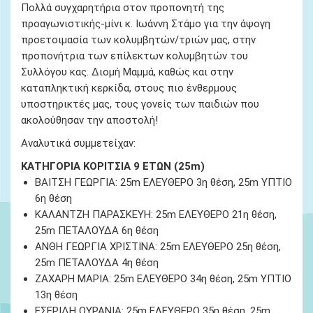
Πολλά συγχαρητήρια στον προπονητή της
προαγωνιστικής-μίνι κ. Ιωάννη Στάμο για την άψογη
προετοιμασία των κολυμβητών/τριών μας, στην
προπονήτρια των επίλεκτων κολυμβητών του
Συλλόγου κας. Διομή Μαμμά, καθώς και στην
καταπληκτική κερκίδα, στους πιο ένθερμους
υποστηρικτές μας, τους γονείς των παιδιών που
ακολούθησαν την αποστολή!
Αναλυτικά συμμετείχαν:
ΚΑΤΗΓΟΡΙΑ ΚΟΡΙΤΣΙΑ 9 ΕΤΩΝ (25m)
ΒΑΙΤΣΗ ΓΕΩΡΓΙΑ: 25
m
ΕΛΕΥΘΕΡΟ 3
η
θέση, 25m ΥΠΤΙΟ
6
η
θέση
ΚΑΛΑΝΤΖΗ ΠΑΡΑΣΚΕΥΗ: 25m ΕΛΕΥΘΕΡΟ 21
η
θέση,
25m ΠΕΤΑΛΟΥΔΑ 6
η
θέση
ΑΝΘΗ ΓΕΩΡΓΙΑ ΧΡΙΣΤΙΝΑ: 25m ΕΛΕΥΘΕΡΟ 25
η
θέση,
25m ΠΕΤΑΛΟΥΔΑ 4
η
θέση
ΖΑΧΑΡΗ ΜΑΡΙΑ: 25
m
ΕΛΕΥΘΕΡΟ 34
η
θέση, 25
m
ΥΠΤΙΟ
13
η
θέση
ΕΣΕΡΙΔΗ ΟΥΡΑΝΙΑ: 25m ΕΛΕΥΘΕΡΟ 35
η
θέση, 25m