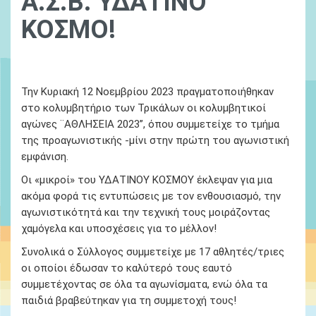
Α.Σ.Β. ΥΔΑΤΙΝΟ
ΚΟΣΜΟ!
01 January, 1970
Ydatinos Kosmos
Νεα
Την Κυριακή 12 Νοεμβρίου 2023 πραγματοποιήθηκαν
στο κολυμβητήριο των Τρικάλων οι
κολυμβητικοί
αγώνες ¨ΑΘΛΗΣΕΙΑ
2023”,
όπου συμμετείχε το τμήμα
της
προαγωνιστικής
-
μίνι στην πρώτη του αγωνιστική
εμφάνιση.
Οι «μικροί» του ΥΔΑΤΙΝΟΥ ΚΟΣΜΟΥ έκλεψαν για μια
ακόμα φορά τις εντυπώσεις με τον ενθουσιασμό, την
αγωνιστικότητά και την τεχνική τους μοιράζοντας
χαμόγελα και υποσχέσεις για το μέλλον!
Συνολικά ο Σύλλογος συμμετείχε με 17 αθλητές/τριες
οι οποίοι έδωσαν το καλύτερό τους εαυτό
συμμετέχοντας σε όλα τα αγωνίσματα, ενώ όλα τα
παιδιά βραβεύτηκαν για τη συμμετοχή τους!