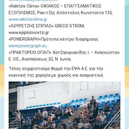
«Rakitzis Clima» ΟΙΚΙΑΚΟΣ – ΕΠΑΓΓΕΛΜΑΤΙΚΟΣ
ΕΞΟΠΛΙΣΜΟΣ, Ρακιτζής Απόστολος Κωνσταντα 135,
www.rakitzisclima.gr
«ΛΟΥΡΕΤΖΗΣ ΕΠΙΠΛΟ» GRECO STROM,
www.epiplolouretzi.gr
«POWERGRAPH»Πρότυπο κέντρο διαφήμισης
www.powergraph.eu
«ΠΡΑΚΤΟΡΕΙΟ ΟΠΑΠ» Χατζηκυριακίδης Ι. – Αναγνώστου
Ε. Ο.Ε., Αναπαύσεως 32, Ν. Ιωνία.
Τέλος ευχαριστούμε θερμά την ΕΨΑ Α.Ε. για την
ευγενική της χορηγία με χυμούς και αναψυκτικά.