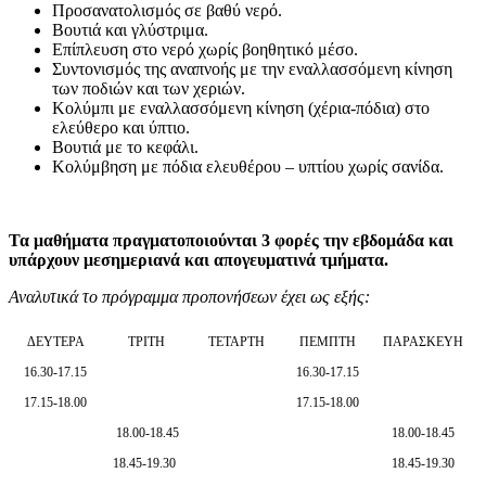
Προσανατολισμός σε βαθύ νερό.
Βουτιά και γλύστριμα.
Επίπλευση στο νερό χωρίς βοηθητικό μέσο.
Συντονισμός της αναπνοής με την εναλλασσόμενη κίνηση
των ποδιών και των χεριών.
Κολύμπι με εναλλασσόμενη κίνηση (χέρια-πόδια) στο
ελεύθερο και ύπτιο.
Βουτιά με το κεφάλι.
Κολύμβηση με πόδια ελευθέρου – υπτίου χωρίς σανίδα.
Τα μαθήματα πραγματοποιούνται 3 φορές την εβδομάδα και
υπάρχουν μεσημεριανά και απογευματινά τμήματα.
Αναλυτικά το πρόγραμμα προπονήσεων έχει ως εξής:
ΔΕΥΤΕΡΑ
ΤΡΙΤΗ
ΤΕΤΑΡΤΗ
ΠΕΜΠΤΗ
ΠΑΡΑΣΚΕΥΗ
16.30-17.15
16.30-17.15
17.15-18.00
17.15-18.00
18.00-18.45
18.00-18.45
18.45-19.30
18.45-19.30