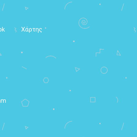
ok
Χάρτης
am