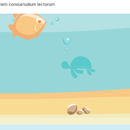
ionem consuetudium lectorum