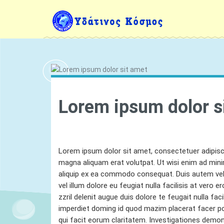
Lorem ipsum dolor s
01 January, 1970
Ydatinos Kosmos
Lorem ipsum dolor sit amet, consectetuer adipisc
magna aliquam erat volutpat. Ut wisi enim ad minim
aliquip ex ea commodo consequat. Duis autem vel e
vel illum dolore eu feugiat nulla facilisis at vero
zzril delenit augue duis dolore te feugait nulla fa
imperdiet doming id quod mazim placerat facer pos
qui facit eorum claritatem. Investigationes demons