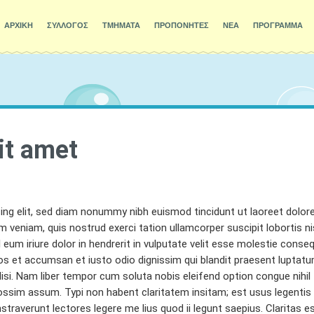
ΑΡΧΙΚΗ
ΣΥΛΛΟΓΟΣ
ΤΜΗΜΑΤΑ
ΠΡΟΠΟΝΗΤΕΣ
ΝΕΑ
ΠΡΟΓΡΑΜΜΑ
it amet
Uncategories
ing elit, sed diam nonummy nibh euismod tincidunt ut laoreet dolor
 veniam, quis nostrud exerci tation ullamcorper suscipit lobortis ni
um iriure dolor in hendrerit in vulputate velit esse molestie conseq
 eros et accumsan et iusto odio dignissim qui blandit praesent luptat
cilisi. Nam liber tempor cum soluta nobis eleifend option congue nihil
sim assum. Typi non habent claritatem insitam; est usus legentis i
traverunt lectores legere me lius quod ii legunt saepius. Claritas e