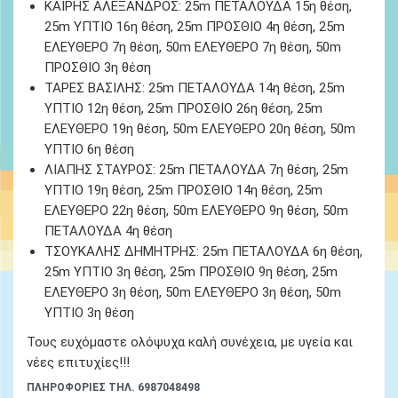
ΚΑΙΡΗΣ ΑΛΕΞΑΝΔΡΟΣ:
25m ΠΕΤΑΛΟΥΔΑ 15
η θέση
,
25m ΥΠΤΙΟ 16
η θέση
, 25m ΠΡΟΣΘΙΟ 4
η θέση
, 25m
ΕΛΕΥΘΕΡΟ 7
η θέση
, 50m ΕΛΕΥΘΕΡΟ 7
η θέση
, 50m
ΠΡΟΣΘΙΟ 3
η θέση
ΤΑΡΕΣ ΒΑΣΙΛΗΣ:
25m ΠΕΤΑΛΟΥΔΑ 14
η θέση
, 25m
ΥΠΤΙΟ 12
η θέση
, 25m ΠΡΟΣΘΙΟ 26
η θέση
, 25m
ΕΛΕΥΘΕΡΟ 19
η θέση
, 50m ΕΛΕΥΘΕΡΟ 20
η θέση
, 50m
ΥΠΤΙΟ 6
η θέση
ΛΙΑΠΗΣ ΣΤΑΥΡΟΣ:
25m ΠΕΤΑΛΟΥΔΑ 7
η θέση
, 25m
ΥΠΤΙΟ 19
η θέση
, 25m ΠΡΟΣΘΙΟ 14
η θέση
, 25m
ΕΛΕΥΘΕΡΟ 22
η θέση
, 50m ΕΛΕΥΘΕΡΟ 9
η θέση
, 50m
ΠΕΤΑΛΟΥΔΑ 4
η θέση
ΤΣΟΥΚΑΛΗΣ ΔΗΜΗΤΡΗΣ:
25m ΠΕΤΑΛΟΥΔΑ 6
η θέση
,
25m ΥΠΤΙΟ 3
η θέση
, 25m ΠΡΟΣΘΙΟ 9
η θέση
, 25m
ΕΛΕΥΘΕΡΟ 3
η θέση
, 50m ΕΛΕΥΘΕΡΟ 3
η θέση
, 50m
ΥΠΤΙΟ 3
η θέση
Τους ευχόμαστε ολόψυχα καλή συνέχεια, με υγεία και
νέες επιτυχίες!!!
ΠΛΗΡΟΦΟΡΙΕΣ ΤΗΛ. 6987048498